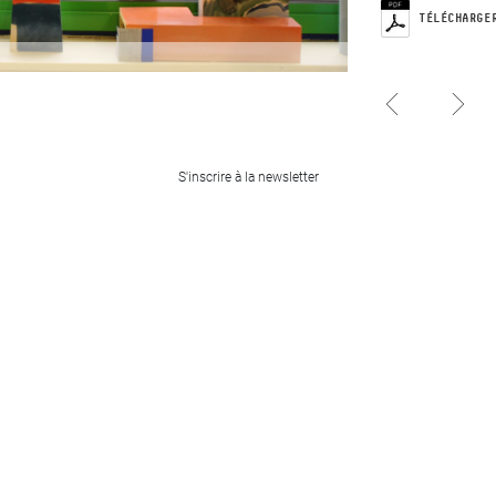
TÉLÉCHARGE
Héloïse Bariol
Raphaël Lecoq
Élia David
S'inscrire à la newsletter