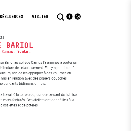
RÉSIDENCES
VISITER
Facebook
Instagram
XI
E BARIOL
 Camus, Yvetot
ïse Bariol au collège Camus l’a amenée à porter un
chitecture de l’établissement. Elle y a ponctionné
ouleurs, afin de les appliquer à des volumes en
a mis en relation avec des papiers gouachés,
e pendants bidimensionnels.
 a travaillé la terre crue, leur demandant de l’utiliser
ts manufacturés. Ces ateliers ont donné lieu à la
 d’assiettes et de patères.