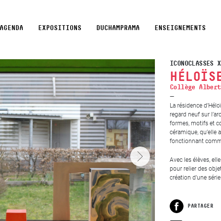
AGENDA
EXPOSITIONS
DUCHAMPRAMA
ENSEIGNEMENTS
ICONOCLASSES X
HÉLOÏS
Collège Albert
La résidence d’Hélo
regard neuf sur l’ar
formes, motifs et c
céramique, qu’elle 
fonctionnant comm
Avec les élèves, elle
pour relier des obje
création d’une série
PARTAGER
Facebook