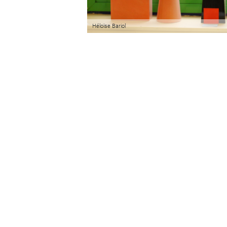
Héloïse Bariol