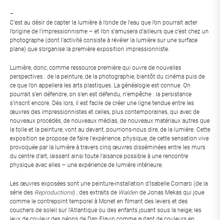
–
C’est au désir de capter la lumière à l’onde de l’eau que l’on pourrait acter
l’origine de l’impressionnisme – et l’on s’amusera d’ailleurs que c’est chez un
photographe (dont l’activité consiste à révéler la lumière sur une surface
plane) que s’organise la première exposition impressionniste.
Lumière, donc, comme ressource première qui ouvre de nouvelles
perspectives : de la peinture, de la photographie, bientôt du cinéma puis de
ce que l’on appellera les arts plastiques. La généalogie est connue. On
pourrait s’en défendre, on s’en est défendu, n’empêche : la persistance
s’inscrit encore. Dès lors, il est facile de créer une ligne tendue entre les
œuvres des impressionnistes et celles, plus contemporaines, qui avec de
nouveaux procédés, de nouveaux médias, de nouveaux matériaux autres que
la toile et la peinture, vont au devant, pourrions-nous dire, de la lumière. Cette
exposition se propose de faire l’expérience, physique, de cette sensation vive
provoquée par la lumière à travers cinq œuvres disséminées entre les murs
du centre d’art, laissant ainsi toute l’aisance possible à une rencontre
physique avec elles – une expérience de lumière intérieure.
Les œuvres exposées sont une peinture-installation d’Isabelle Cornaro (de la
série des
Reproductions
) ; des extraits de
Walden
de Jonas Mekas qui joue
comme le contrepoint temporel à Monet en filmant des levers et des
couchers de soleil sur l’Atlantique ou des enfants jouant sous la neige; les
jeux de couleur des néons de Dan Flavin comme autant de couleurs en