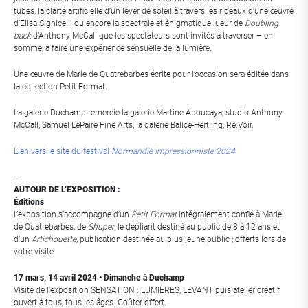
tubes, la clarté artificielle d’un lever de soleil à travers les rideaux d’une œuvre
d’Elisa Sighicelli ou encore la spectrale et énigmatique lueur de
Doubling
back
d’Anthony McCall que les spectateurs sont invités à traverser – en
somme, à faire une expérience sensuelle de la lumière.
Une œuvre de Marie de Quatrebarbes écrite pour l’occasion sera éditée dans
la collection Petit Format.
La galerie Duchamp remercie la galerie Martine Aboucaya, studio Anthony
McCall, Samuel LePaire Fine Arts, la galerie Balice-Hertling, Re:Voir.
Lien vers le site du festival
Normandie Impressionniste 2024.
–
AUTOUR DE L’EXPOSITION :
Éditions
L’exposition s’accompagne d’un
Petit Format
intégralement confié à Marie
de
Quatrebarbes, de
Shuper
, le dépliant destiné au public de 8 à 12 ans et
d’un
Artichouette,
publication destinée au plus jeune public ; offerts lors de
votre visite.
17 mars, 14 avril 2024 • Dimanche à Duchamp
Visite de l’exposition SENSATION : LUMIÈRES, LEVANT puis atelier créatif
ouvert à tous, tous les âges. Goûter offert.