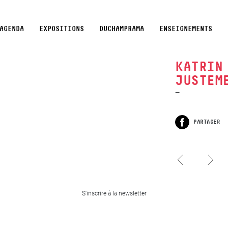
AGENDA
EXPOSITIONS
DUCHAMPRAMA
ENSEIGNEMENTS
KATRIN
JUSTEM
PARTAGER
Facebook
Les Iconoclasses 15
Emmanuel Rivière, Pulse
S'inscrire à la newsletter