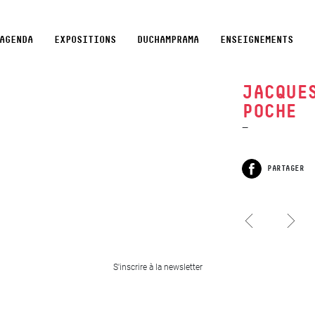
AGENDA
EXPOSITIONS
DUCHAMPRAMA
ENSEIGNEMENTS
JACQUE
POCHE
PARTAGER
Facebook
Vincent Barré, Chers
confrères
formes élémentaires
Répertoire des
Geneviève Martin,
S'inscrire à la newsletter