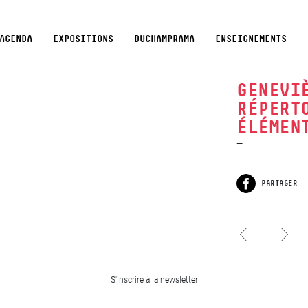
AGENDA
EXPOSITIONS
DUCHAMPRAMA
ENSEIGNEMENTS
GENEVI
RÉPERT
ÉLÉMEN
PARTAGER
Facebook
Jacques Charlier, Art
poche
Garcia
Honoré d’O & Hervé
S'inscrire à la newsletter