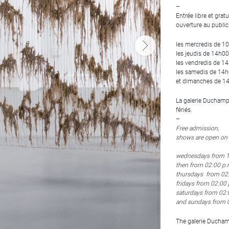
–
Entrée libre et gratu
"Pays" (détail), Yuhsin U
ouverture au public 
crédit photographique : 
les mercredis de 1
les jeudis de 14h00
les vendredis de 1
les samedis de 14
et dimanches de 1
La galerie Duchamp 
fériés.
–
Free admission,
shows are open on 
wednesdays from 10
then from 02:00 p.
thursdays from 02:
fridays from 02:00 
saturdays from 02:
and sundays from 0
The galerie Ducham