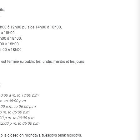
ite,
 Chang
:
Yuhsin U Chang
0h00 à 12h00 puis de 14h00 à 18h00,
 à 18h00,
4h00 à 18h00,
h00 à 18h00
4h00 à 18h00.
est fermée au public les lundis, mardis et les jours
:
:00 a.m. to 12:00 p.m.
m. to 06:00 p.m.
00 p.m. to 06:00 p.m.
p.m. to 06:00 p.m.
00 p.m. to 06:00 p.m.
2:00 p.m. to 06:00 p.m.
p is closed on mondays, tuesdays bank holidays.