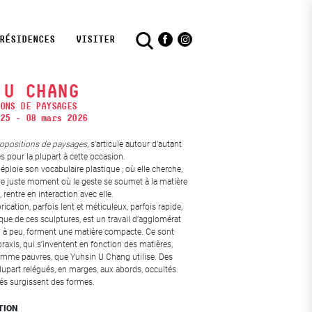
RÉSIDENCES
VISITER
Facebook
Instagram
 U CHANG
ONS DE PAYSAGES
25 - 08 mars 2026
ropositions de paysages
, s’articule autour d’autant
s pour la plupart à cette occasion.
ploie son vocabulaire plastique ; où elle cherche,
le juste moment où le geste se soumet à la matière
rentre en interaction avec elle.
ication, parfois lent et méticuleux, parfois rapide,
que de ces sculptures, est un travail d’agglomérat
eu à peu, forment une matière compacte. Ce sont
raxis, qui s’inventent en fonction des matières,
mme pauvres, que Yuhsin U Chang utilise. Des
lupart relégués, en marges, aux abords, occultés.
tés surgissent des formes.
TION