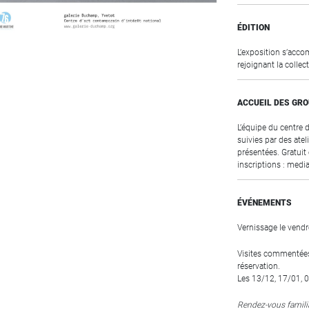
ÉDITION
L’exposition s’acco
rejoignant la collec
ACCUEIL DES GR
L’équipe du centre 
suivies par des atel
présentées. Gratui
inscriptions : med
ÉVÉNEMENTS
Vernissage le vend
Visites commentée
réservation.
Les 13/12, 17/01, 
Rendez-vous famil