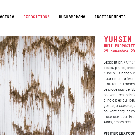
AGENDA
EXPOSITIONS
DUCHAMPRAMA
ENSEIGNEMENTS
YUHSIN
HUIT PROPOSITI
29 novembre 20
L’exposition,
Huit p
de sculptures, créée
Yuhsin U Chang y dé
notamment, à fixer 
– ou tout du moins, 
Le processus de fabr
souvent très techni
d’indicibles qui, p
gestes, processus, p
souvent perçues co
matériaux pour la p
Alors, de ces occul
VISITER L’EXPOSI