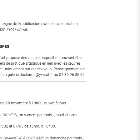
mpagne de la publication d’une nouvelle édition
tion
Petit Format
.
OUPES
d’art propose des visites d’exposition pouvant être
iers de pratique artistique en lien avec les œuvres
t et uniquement sur rendez-vous. Renseignements et
iation.galerie.duchamp@yvetot.fr ou 02 35 96 36 90
redi 28 novembre à 18h00, ouvert à tous.
s
DRIVE-IN
, un samedi par mois, gratuit et sans
07/02 et 07/03 de 15h00 à 16h00.
ial DIMANCHE À DUCHAMP, u
n dimanche par mois,