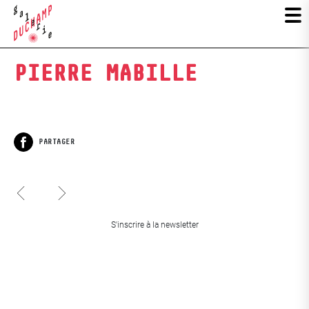
PIERRE MABILLE
PARTAGER
Facebook
Artes Summer
Duchamp d’étude
10 ans d’études…
S'inscrire à la newsletter