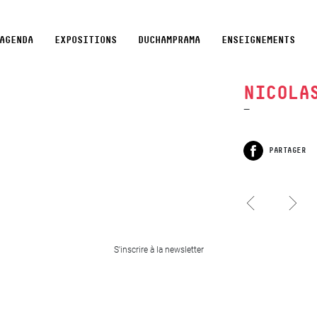
AGENDA
EXPOSITIONS
DUCHAMPRAMA
ENSEIGNEMENTS
NICOLA
PARTAGER
Facebook
Bertholin, 1971-2001
Duchamp 1991-2001
contemporain, Galerie
10 ans d’art
S'inscrire à la newsletter