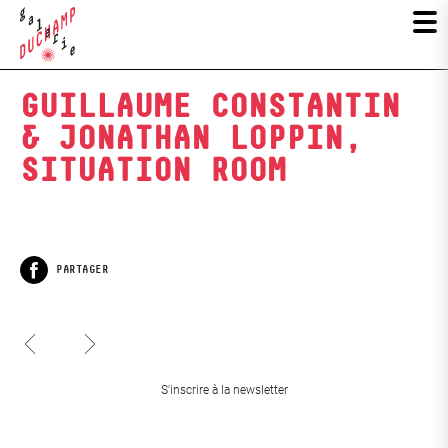
GUILLAUME CONSTANTIN
& JONATHAN LOPPIN,
SITUATION ROOM
PARTAGER
Facebook
Les Iconoclasses 16
Soulerin
Legrand & Olivier
Hypersurfaces, Kacha
S'inscrire à la newsletter