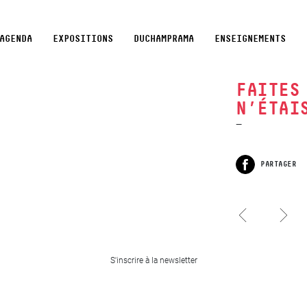
AGENDA
EXPOSITIONS
DUCHAMPRAMA
ENSEIGNEMENTS
FAITES
N’ÉTAI
PARTAGER
Facebook
Tournure
Minoterie d’or…
Frédérique Lecerf, La
S'inscrire à la newsletter